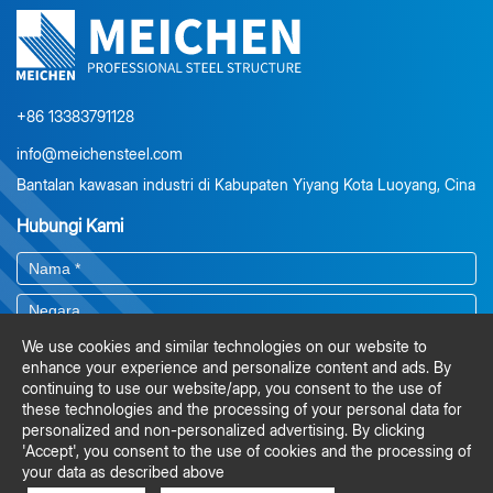
memungkinkan penganggaran yang akurat, mengamankan harga
rantai pasokan yang stabil, dan memastikan gambar kerja sesuai
dengan maksud desain. Dengan secara proaktif mengatasi potensi
masalah, keterlibatan rekayasa sejak awal menjaga proyek tetap
sesuai jadwal, menurunkan risiko, dan menghindari koreksi di
lokasi yang mahal. Untuk proyek struktur baja, berinvestasi dalam
+86 13383791128
masukan rekayasa sejak awal bukan hanya biaya—tetapi juga
info@meichensteel.com
langkah strategis menuju efisiensi, konstruksi yang lebih lancar,
dan penghematan yang signifikan.
Bantalan kawasan industri di Kabupaten Yiyang Kota Luoyang, Cina
Hubungi Kami
We use cookies and similar technologies on our website to
enhance your experience and personalize content and ads. By
continuing to use our website/app, you consent to the use of
these technologies and the processing of your personal data for
personalized and non-personalized advertising. By clicking
'Accept', you consent to the use of cookies and the processing of
your data as described above