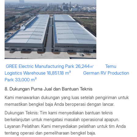
GREE Electric Manufacturing Park
26,244㎡
Temu
Logistics Warehouse 18,851.18 m²
German RV Production
Park 33,000 m²
8. Dukungan Purna Jual dan Bantuan Teknis
Kami menawarkan dukungan yang luas setelah pengiriman untuk
memastikan bengkel baja Anda beroperasi dengan lancar.
Dukungan Teknis
: Tim kami menyediakan bantuan teknis
berkelanjutan untuk mengatasi masalah operasional apapun.
Layanan Pelatihan
: Kami menyediakan pelatihan untuk tim Anda
tentang operasi dan pemeliharaan bengkel baja.