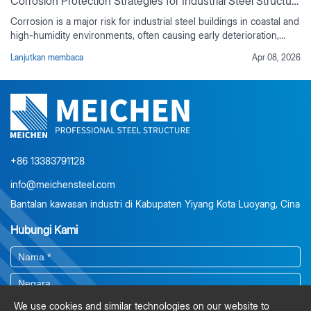
Corrosion Protection Strategies for Industrial Steel Structures
Corrosion is a major risk for industrial steel buildings in coastal and
high-humidity environments, often causing early deterioration,
rising maintenance costs, and reduced service life if not properly
Lanjutkan membaca
Apr 08, 2026
controlled. This guide outlines practical corrosion protection
strategies based on real industrial project experience, including
environmental risk assessment, material selection, protective
coating systems, corrosion-resistant design detailing, and
preventive maintenance planning. It also explains the value of
duplex coating systems, ISO-compliant surface preparation, and
lifecycle cost analysis for long-term durability.
+86 13383791128
info@meichensteel.com
Bantalan kawasan industri di Kabupaten Yiyang Kota Luoyang, Cina
Hubungi Kami
We use cookies and similar technologies on our website to