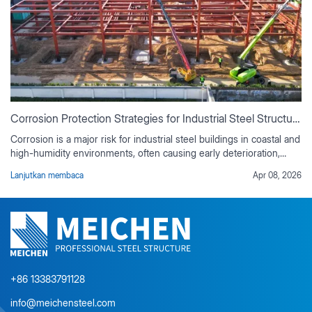
Corrosion Protection Strategies for Industrial Steel Structures
Corrosion is a major risk for industrial steel buildings in coastal and
high-humidity environments, often causing early deterioration,
rising maintenance costs, and reduced service life if not properly
Lanjutkan membaca
Apr 08, 2026
controlled. This guide outlines practical corrosion protection
strategies based on real industrial project experience, including
environmental risk assessment, material selection, protective
coating systems, corrosion-resistant design detailing, and
preventive maintenance planning. It also explains the value of
duplex coating systems, ISO-compliant surface preparation, and
lifecycle cost analysis for long-term durability.
+86 13383791128
info@meichensteel.com