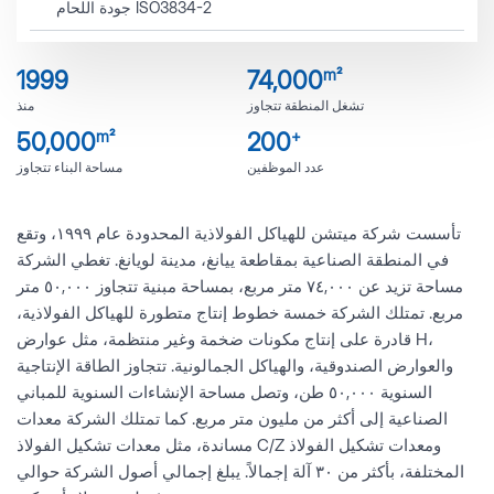
جودة اللحام ISO3834-2
m²
1999
74,000
تشغل المنطقة تتجاوز
منذ
m²
+
50,000
200
عدد الموظفين
مساحة البناء تتجاوز
تأسست شركة ميتشن للهياكل الفولاذية المحدودة عام ١٩٩٩، وتقع
في المنطقة الصناعية بمقاطعة ييانغ، مدينة لويانغ. تغطي الشركة
مساحة تزيد عن ٧٤,٠٠٠ متر مربع، بمساحة مبنية تتجاوز ٥٠,٠٠٠ متر
مربع. تمتلك الشركة خمسة خطوط إنتاج متطورة للهياكل الفولاذية،
قادرة على إنتاج مكونات ضخمة وغير منتظمة، مثل عوارض H،
والعوارض الصندوقية، والهياكل الجمالونية. تتجاوز الطاقة الإنتاجية
السنوية ٥٠,٠٠٠ طن، وتصل مساحة الإنشاءات السنوية للمباني
الصناعية إلى أكثر من مليون متر مربع. كما تمتلك الشركة معدات
مساندة، مثل معدات تشكيل الفولاذ C/Z ومعدات تشكيل الفولاذ
المختلفة، بأكثر من ٣٠ آلة إجمالاً. يبلغ إجمالي أصول الشركة حوالي