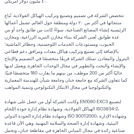
٤٠ مليون دولار أمريكي.
تتخصص الشركة في تصميم وتصنيع وتركيب الهياكل الفولاذية. تُباع
منتجاتها في أكثر من ٢٠ دولة ومنطقة حول العالم. تشمل أعمالها
الرئيسية إنشاء المصانع الصناعية، سواءً كانت من طابق واحد أو من
عدة طوابق. تُعنى الشركة ببناء مخازن التبريد الزراعية، ومخازن
الحبوب، ومستودعات الخدمات اللوجستية، وحظائر الماشية؛
بالإضافة إلى تصنيع وتركيب هياكل معدات ومرافق دعم قطاعي
البترول والمعادن. تمتلك الشركة فريقًا متخصصًا في التصميم والإنتاج
والإنشاء والبحث والتطوير في مجال الوحدات الجاهزة. ويعمل لديها
حاليًا أكثر من 200 موظف، من بينهم ما يقارب 180 متخصصًا فنيًا.
كما تتعاون الشركة مع جامعة خنان وجامعة شيآن للهندسة المعمارية
والتكنولوجيا في مجال الابتكار التكنولوجي وتنمية المواهب.
وكانت الشركة أول من حصل على شهادة EN1090 EXC3 لتصنيع
الهياكل الفولاذية، وشهادة نظام إدارة جودة اللحام ISO3834-2،
وشهادة نظام إدارة الجودة الدولي ISO 9001:2000، وشهادة الإدارة
البيئية، وشهادة إدارة الصحة والسلامة المهنية. وهي الآن قاعدة
صناعية رائدة في مجال المباني الجاهزة في مقاطعة خنان، وتحمل