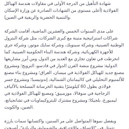
شهادة التأهيل من الدرجة الأولى في مقاولات هندسة الهياكل
الفولاذية (أعلى مستوى من الشهادات الصادرة عن وزارة الإسكان
والتنمية الحضرية والريفية في الصين).
على مدى السنوات الخمس والعشرين الماضية، أقامت الشركة
شراكات استراتيجية متينة مع كبرى الشركات، مثل شركة البترول
الوطنية الصينية، وشركة سينوبك، وشركة سايك موتور، وشركة جري
للأجهزة الكهربائية، وشركة هندسة البناء الحكومية الصينية. كما
انخرطت في تعاون تجاري مع العديد من الدول. ومن أبرز مشاريعها
الدولية: مشروع منصة الفرن الدوار في فادسو، النرويج؛ ومشروع
مصنع جديد للهياكل الفولاذية في ميسان، العراق؛ ومشروع بناء مصنع
للألمنيوم التحليلي في كاليمانتان الشمالية، إندونيسيا؛ ومشروع جسر
فولاذي بطول 60 كيلومترًا بتقنية الخرسانة المسلحة بالألياف
الزجاجية في سوفالا، موزمبيق؛ ومصنع للهياكل الفولاذية في
ليمبورغ، بلجيكا؛ ومشروع مشترك للبتروكيماويات في تشانجيانغ،
الصين، والكويت.
وبفضل نموها المتواصل على مر السنين، واكتسابها سمات بارزة
تتمثل في "الاتساق، والاحترافية، والشمولية، والريادة"، أصبحت