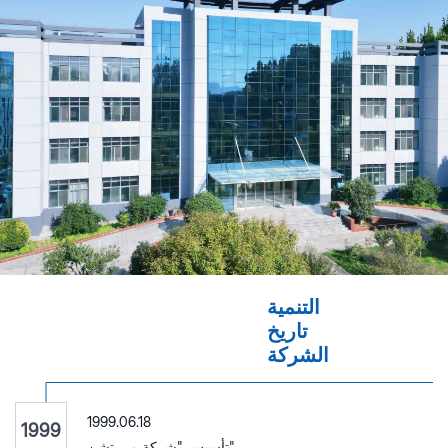
التنمية
تاريخ
الشركة
1999.06.18
1999
تأسيس "شركة مي تشن"