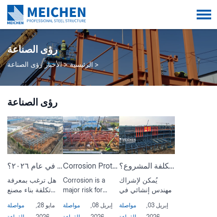
رؤى الصناعة
الرئيسية
الأخبار
رؤى الصناعة
رؤى الصناعة
لماذا يُمكن للدعم الهندسي الإنشائي المبكر توفير ما بين 10% و20% من تكلفة المشروع؟
Corrosion Protection Strategies for Industrial Steel Structures
كم تبلغ تكلفة بناء مصنع هياكل فولاذية في عام ٢٠٢٦؟
يُمكن لإشراك
Corrosion is a
هل ترغب بمعرفة
مهندس إنشائي في
major risk for
تكلفة بناء مصنع
المشروع منذ بدايته
industrial steel
هياكل فولاذية في
إبريل 03,
مواصلة
إبريل 08,
مواصلة
مايو 28,
مواصلة
توفير ما بين 10%
buildings in
عام ٢٠٢٦؟ تُفصّل
2026
القراءة
2026
القراءة
2026
القراءة