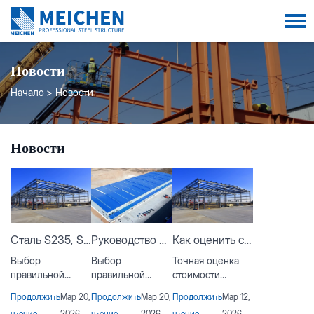
Новости
Начало
Новости
Новости
Сталь S235, S275 и S355: какую выбрать?
Руководство по стальным конструкциям для заводов: легкие, средние и тяжелые стальные здания
Как оценить стоимость строительства стального склада до начала проектирования?
Выбор
Выбор
Точная оценка
правильной
правильной
стоимости
марки
стальной
строительства
Продолжить
Мар 20,
Продолжить
Мар 20,
Продолжить
Мар 12,
конструкционной
конструкции для
стального склада
чтение
2026
чтение
2026
чтение
2026